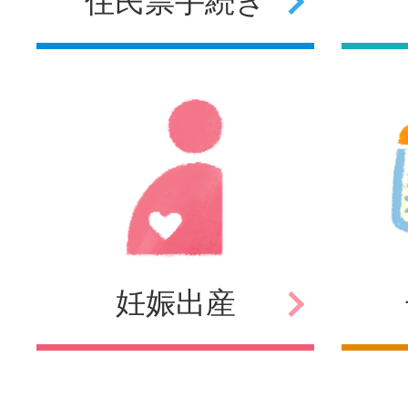
住民票
手続き
妊娠
出産