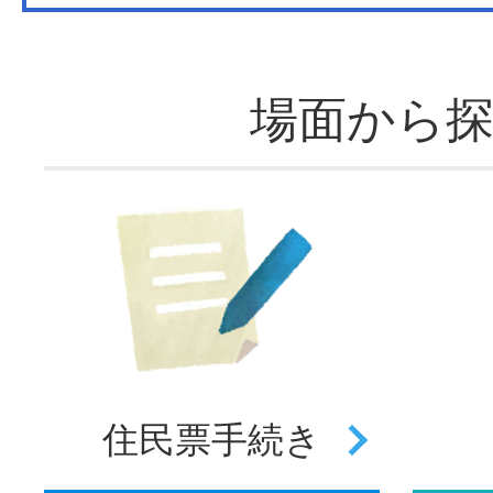
場面から
住民票
手続き