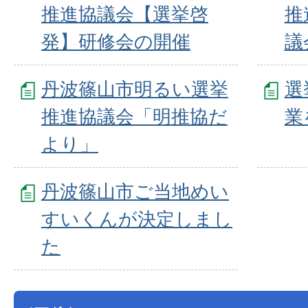
推進協議会【選挙啓
推
発】研修会の開催
議
丹波篠山市明るい選挙
選
推進協議会「明推協だ
業
より」
丹波篠山市ご当地めい
すいくんが決定しまし
た