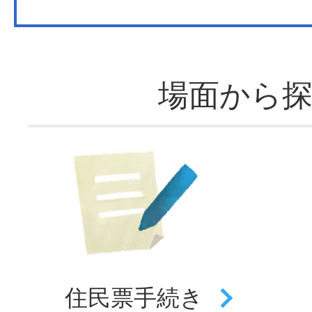
場面から
住民票
手続き