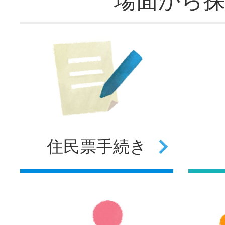
場面から
住民票
手続き