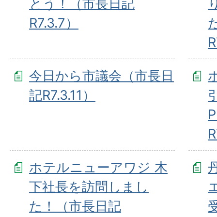
とう！（市長日記
R7.3.7）
R
今日から市議会（市長日
記R7.3.11）
R
ホテルニューアワジ 木
下社長を訪問しまし
た！（市長日記