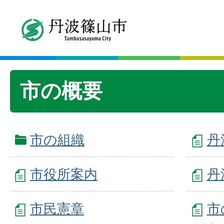
市の概要
市の組織
丹
市役所案内
丹
市民憲章
市