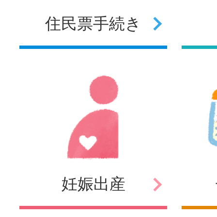
住民票
手続き
妊娠
出産