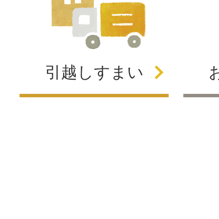
引越し
すまい