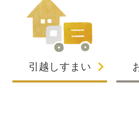
引越し
すまい