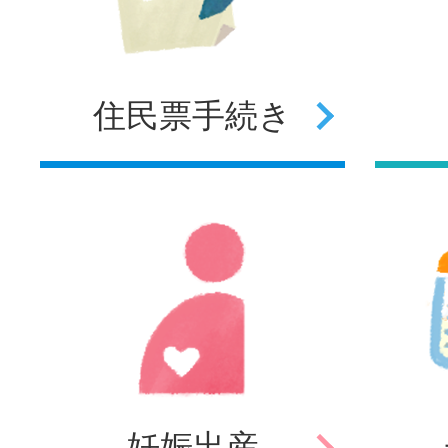
住民票
手続き
妊娠
出産