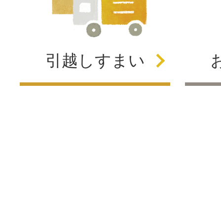
引越し
すまい