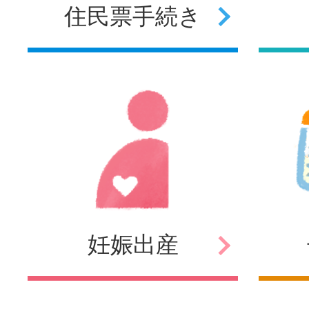
住民票
手続き
妊娠
出産