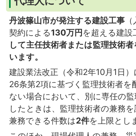
代理人について
丹波篠山市が発注する建設工事
（
契約による
130万円
を超える建設
して主任技術者または監理技術者を
います。
建設業法改正（令和2年10月1日
26条第2項に基づく監理技術者
ない場合において、別に専任の監
したときは、監理技術者の兼務を
兼務できる件数は
2件
を上限とし
このほか、現場代理人の兼務、災