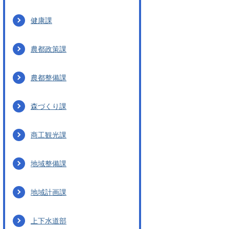
健康課
農都政策課
農都整備課
森づくり課
商工観光課
地域整備課
地域計画課
上下水道部