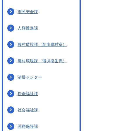
市民安全課
人権推進課
農村環境課（創造農村室）
農村環境課（環境衛生係）
清掃センター
長寿福祉課
社会福祉課
医療保険課