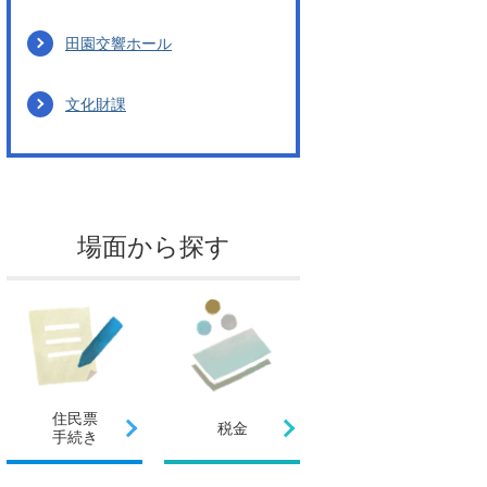
田園交響ホール
文化財課
場面から探す
住民票
税金
手続き