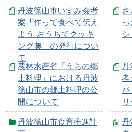
丹波篠山市いずみ会考
さ
案「作って食べて伝え
っ
よう おうちでクッキ
シ
ング集」の発行につい
て
農林水産省「うちの郷
丹
土料理」における丹波
考
篠山市の郷土料理の公
パ
開について
リ
丹波篠山市食育推進計
丹