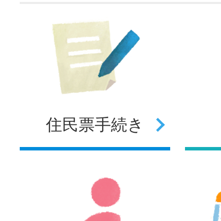
住民票
手続き