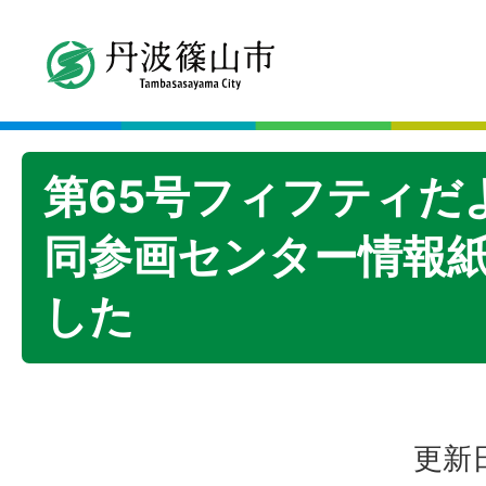
第65号フィフティだ
同参画センター情報紙
した
更新日