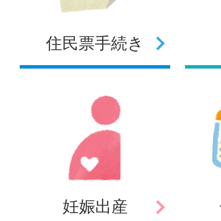
住民票
手続き
妊娠
出産