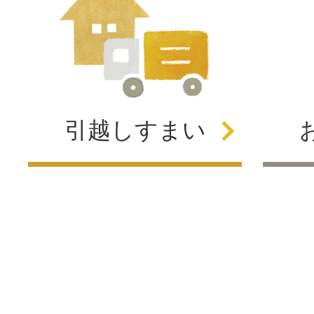
引越し
すまい