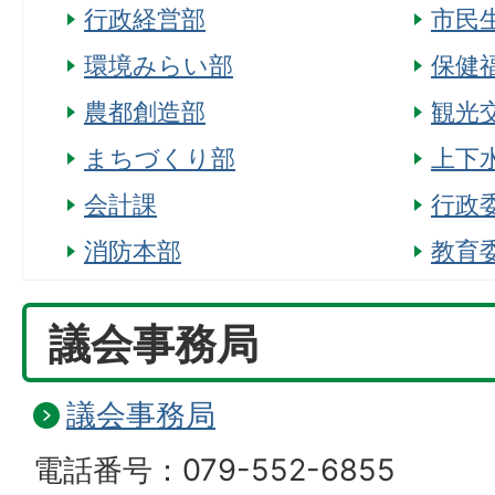
行政経営部
市民
環境みらい部
保健
農都創造部
観光
まちづくり部
上下
会計課
行政
消防本部
教育
議会事務局
議会事務局
電話番号：079-552-6855