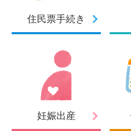
住民票
手続き
妊娠
出産