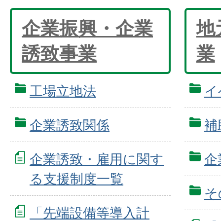
企業振興・企業
地
誘致事業
業
工場立地法
イ
企業誘致関係
補
企業誘致・雇用に関す
企
る支援制度一覧
そ
「先端設備等導入計