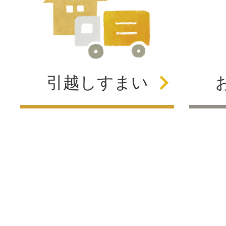
引越し
すまい