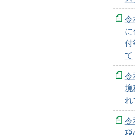
令
に
付
て
令
境
れ
令
税