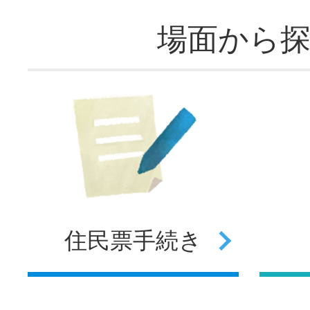
場面から
住民票
手続き