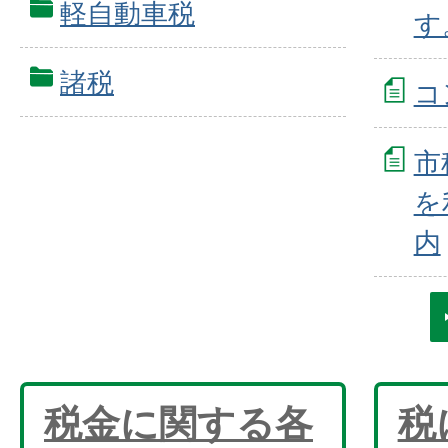
軽自動車税
す
諸税
コ
市
を
内
税金に関する各
税