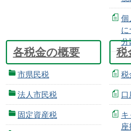
個
に
分
各税金の概要
税
市県民税
税
法人市民税
口
固定資産税
キ
座