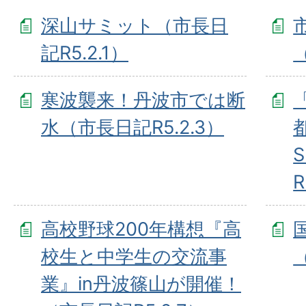
深山サミット（市長日
記R5.2.1）
寒波襲来！丹波市では断
水（市長日記R5.2.3）
R
高校野球200年構想『高
校生と中学生の交流事
業』in丹波篠山が開催！