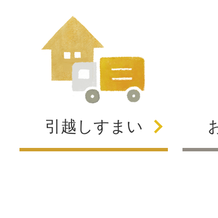
引越し
すまい