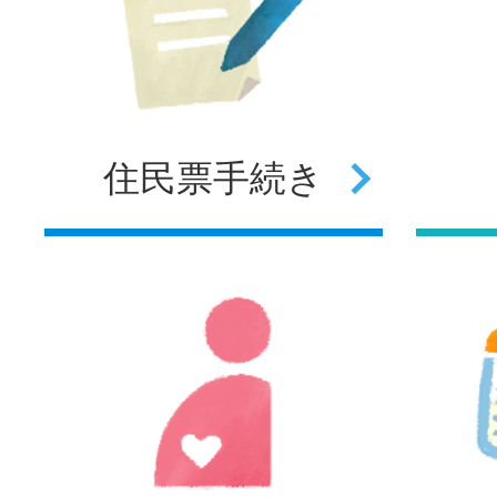
住民票
手続き